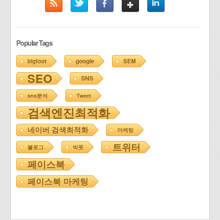
Popular Tags
google
bigfoot
SEM
SEO
SNS
sns분석
Tweet
검색엔진최적화
네이버 검색최적화
마케팅
트위터
블로그
빅풋
페이스북
페이스북 마케팅