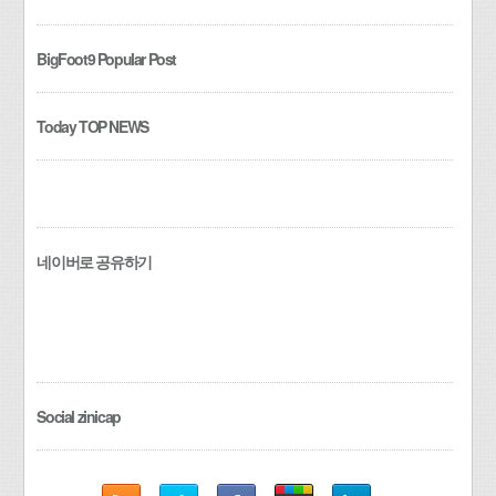
BigFoot9 Popular Post
Today TOP NEWS
네이버로 공유하기
Social zinicap