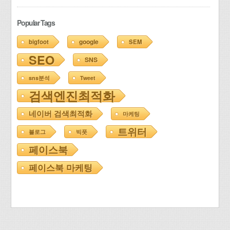
Popular Tags
google
bigfoot
SEM
SEO
SNS
sns분석
Tweet
검색엔진최적화
네이버 검색최적화
마케팅
트위터
블로그
빅풋
페이스북
페이스북 마케팅