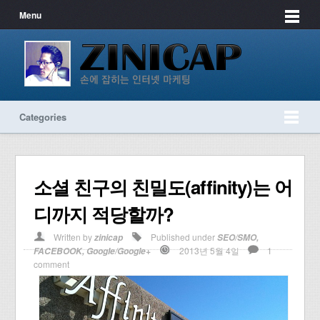
Menu
Categories
소셜 친구의 친밀도(affinity)는 어
디까지 적당할까?
Written by
Published under
zinicap
SEO/SMO
,
2013년 5월 4일
1
FACEBOOK
,
Google/Google+
comment