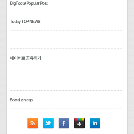
BigFoot9 Popular Post
Today TOP NEWS
네이버로 공유하기
Social zinicap