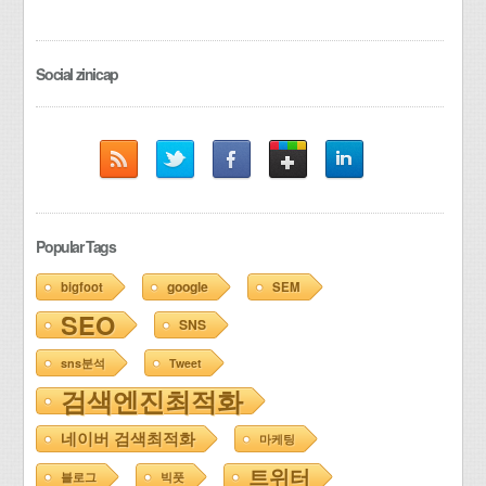
Social zinicap
Popular Tags
google
bigfoot
SEM
SEO
SNS
sns분석
Tweet
검색엔진최적화
네이버 검색최적화
마케팅
트위터
블로그
빅풋