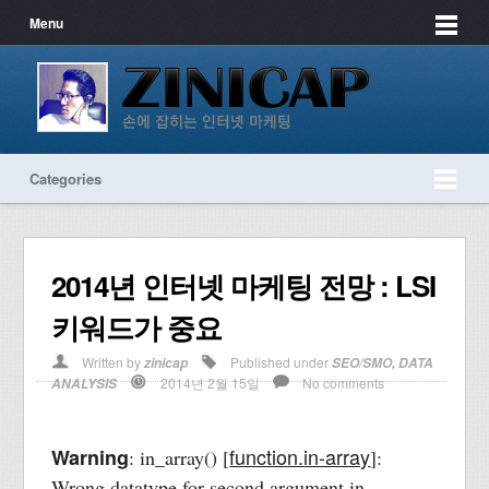
Menu
Categories
2014년 인터넷 마케팅 전망 : LSI
키워드가 중요
Written by
Published under
zinicap
SEO/SMO
,
DATA
2014년 2월 15일
No comments
ANALYSIS
function.in-array
Warning
: in_array() [
]:
Wrong datatype for second argument in