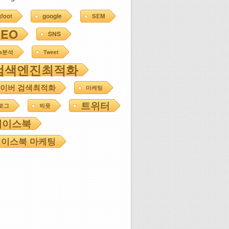
google
gfoot
SEM
SEO
SNS
ns분석
Tweet
검색엔진최적화
이버 검색최적화
마케팅
트위터
로그
빅풋
페이스북
이스북 마케팅