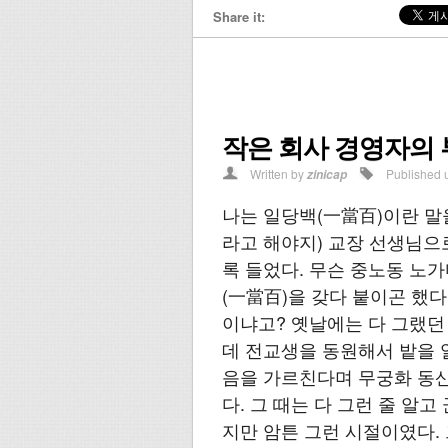
Share it:
작은 회사 경영자의
Written by
Published 
zinicap
나는 일당백(一當百)이란 말
라고 해야지) 교장 선생님으
록 들었다. 무슨 중노동 노
(一當百)을 갖다 붙이곤 했다
이냐고? 옛날에는 다 그랬던 
데 전교생을 동원해서 밭을 
음을 가르친다며 무궁화 동
다. 그 때는 다 그런 줄 알
지만 암튼 그런 시절이였다. 