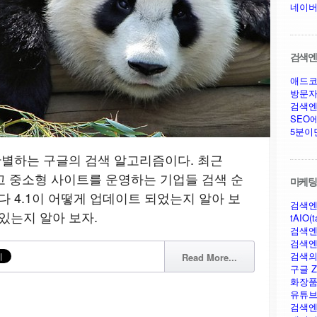
네이버
검색엔진
애드코
방문자
검색엔
SEO
5분이
 판별하는 구글의 검색 알고리즘이다. 최근
있었고 중소형 사이트를 운영하는 기업들 검색 순
마케팅,
다 4.1이 어떻게 업데이트 되었는지 알아 보
검색엔
있는지 알아 보자.
tAIO(t
검색엔
검색엔
검색의
Read More...
구글 Ze
화장품
유튜브
검색엔