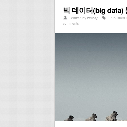
빅 데이터(big dat
Written by
Published 
zinicap
comments