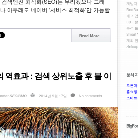
검색엔진 최적화(SEO)는 무리겠으나 그래
개발자
으나 아무래도 네이버 ‘서비스 최적화’만 가능할
RedBu
개 기업
이터 
분석 툴
Smar
Read More...
계와 
zinicap
 역효과 : 검색 상위노출 후 불 이
분석 자
오픈마
홈쇼핑
under
2014년 9월 17일
No comments
SEO/SMO
스마트
BigFoo