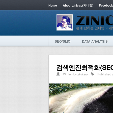
Home
About zinicap(지니캡)
Facebook
SEO/SMO
DATA ANALYSIS
검색엔진최적화(SEO) 
Written by
Published 
zinicap