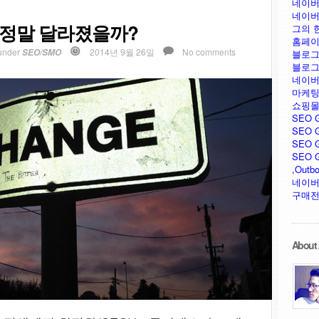
네이버
네이버
 정말 달라졌을까?
그의 
홈페이
under
2014년 9월 26일
No comments
SEO/SMO
블로그
블로그
네이버
마케팅
쇼핑몰
SEO 
SEO G
SEO G
SEO GU
,Outb
네이버
구매전
About 