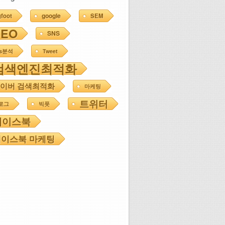
google
gfoot
SEM
SEO
SNS
ns분석
Tweet
검색엔진최적화
이버 검색최적화
마케팅
트위터
로그
빅풋
페이스북
이스북 마케팅