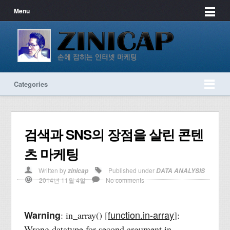
Menu
Categories
검색과 SNS의 장점을 살린 콘텐
츠 마케팅
Written by
Published under
zinicap
DATA ANALYSIS
2014년 11월 4일
No comments
function.in-array
Warning
: in_array() [
]:
Wrong datatype for second argument in