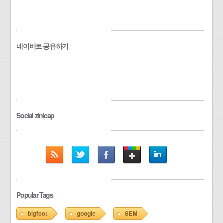
네이버로 공유하기
Social zinicap
Popular Tags
google
bigfoot
SEM