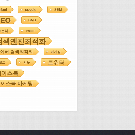
google
gfoot
SEM
SEO
SNS
ns분석
Tweet
검색엔진최적화
이버 검색최적화
마케팅
트위터
로그
빅풋
페이스북
이스북 마케팅