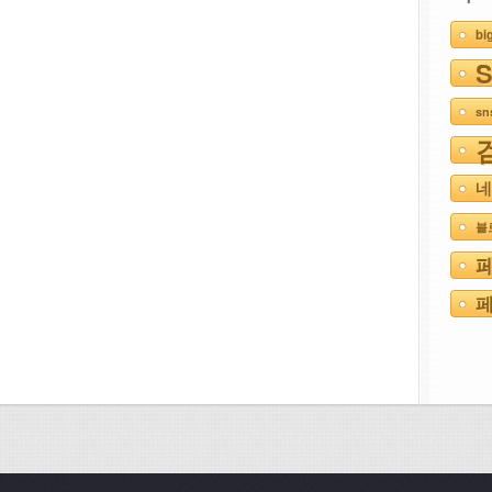
bi
s
네
블
페