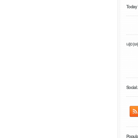
Today
네이버
Social 
Popula