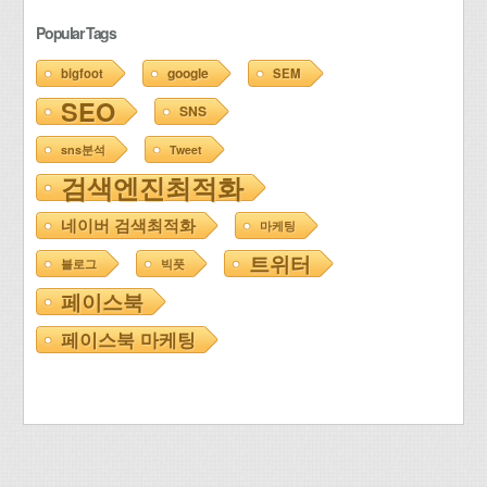
Popular Tags
google
bigfoot
SEM
SEO
SNS
sns분석
Tweet
검색엔진최적화
네이버 검색최적화
마케팅
트위터
블로그
빅풋
페이스북
페이스북 마케팅